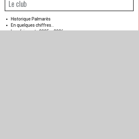
Le club
Historique Palmarès
En quelques chiffres…
Les dirigeants 2025 – 2026
Nos salles
Nous rejoindre
Nous contacter
Créneaux d’entrainements
Prix des Licences / Adhésion
Les Liens